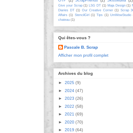
OTP
(2)
ScrapFriends
(2)
Skissedilla
(2)
Give your Scrap
(1)
LSG DT
(1)
Maja Design
(1)
Diaries DT
(1)
Our Creative Corner
(1)
Scrap 3
Affairs
(1)
StencilGirl
(1)
Tips
(1)
UmWowStudio
chateau
(1)
Qui êtes-vous ?
Pascale B. Scrap
Afficher mon profil complet
Archives du blog
►
2025
(9)
►
2024
(47)
►
2023
(26)
►
2022
(58)
►
2021
(69)
►
2020
(70)
►
2019
(64)