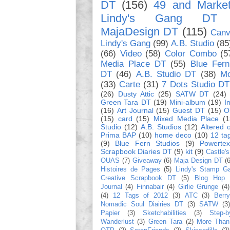
DT
(156)
49 and Marke
Lindy's Gang DT
MajaDesign DT
(115)
Canv
Lindy's Gang
(99)
A.B. Studio
(85
(66)
Video
(58)
Color Combo
(5
Media Place DT
(55)
Blue Fern
DT
(46)
A.B. Studio DT
(38)
Mo
(33)
Carte
(31)
7 Dots Studio DT
(26)
Dusty Attic
(25)
SATW DT
(24)
Green Tara DT
(19)
Mini-album
(19)
I
(16)
Art Journal
(15)
Guest DT
(15)
O
(15)
card
(15)
Mixed Media Place
(1
Studio
(12)
A.B. Studios
(12)
Altered 
Prima BAP
(10)
home deco
(10)
12 ta
(9)
Blue Fern Studios
(9)
Powerte
Scrapbook Diaries DT
(9)
kit
(9)
Castle's
OUAS
(7)
Giveaway
(6)
Maja Design DT
(
Histoires de Pages
(5)
Lindy's Stamp G
Creative Scrapbook DT
(5)
Blog Hop
Journal
(4)
Finnabair
(4)
Girlie Grunge
(4)
(4)
12 Tags of 2012
(3)
ATC
(3)
Berr
Nomadic Soul Diairies DT
(3)
SATW
(3)
Papier
(3)
Sketchabilities
(3)
Step-b
Wanderlust
(3)
Green Tara
(2)
More Than