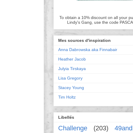
To obtain a 10% discount on all your p
Lindy's Gang, use the code PASC
Mes sources d'inspiration
Anna Dabrowska aka Finnabair
Heather Jacob
Julyia Tirskaya
Lisa Gregory
Stacey Young
Tim Holtz
Libellés
Challenge
(203)
49and